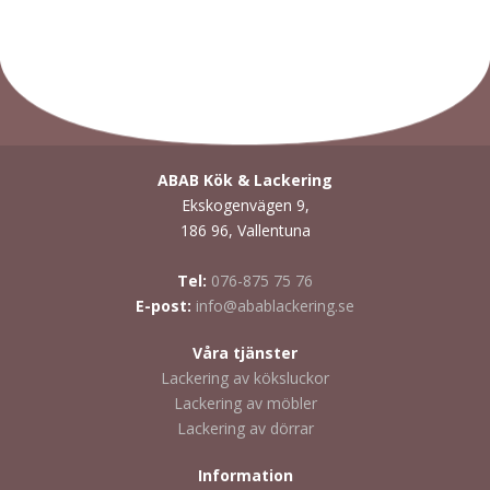
ABAB Kök & Lackering
Ekskogenvägen 9,
186 96, Vallentuna
Tel:
076-875 75 76
E-post:
info@abablackering.se
Våra tjänster
Lackering av köksluckor
Lackering av möbler
Lackering av dörrar
Information